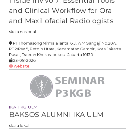
Inside Invivo 7: Essential Tools
and Clinical Workflow for Oral
and Maxillofacial Radiologists
skala
nasional
PT Thomasong Nirmala lantai 6 Jl. A.M Sangaji No.20A,
RT.2/RW.5, Petojo Utara, Kecamatan Gambir, Kota Jakarta
Pusat, Daerah Khusus Ibukota Jakarta 10130
23-08-2026
website
IKA FKG ULM
BAKSOS ALUMNI IKA ULM
skala
lokal